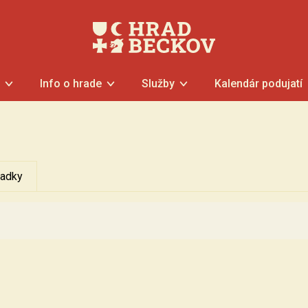
Info o hrade
Služby
Kalendár podujatí
iadky