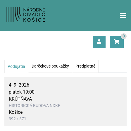
0
Darčekové poukážky
Predplatné
Podujatia
4. 9. 2026
piatok 19:00
KRÚTŇAVA
HISTORICKÁ BUDOVA NDKE
Košice
392 / 571