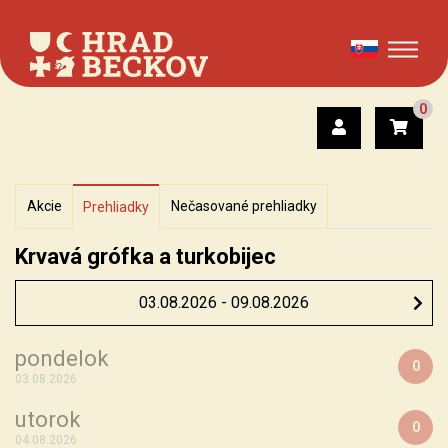
0
Akcie
Nečasované prehliadky
Prehliadky
Krvavá grófka a turkobijec
pondelok
0
03.08.2026
utorok
0
04.08.2026