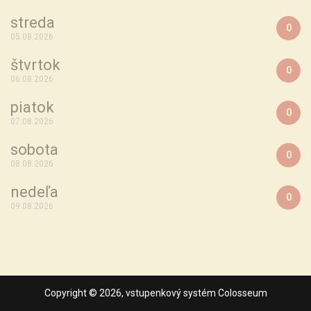
streda
0
05.08.2026
štvrtok
0
06.08.2026
piatok
0
07.08.2026
sobota
0
08.08.2026
nedeľa
0
09.08.2026
Copyright ©
2026,
vstupenkový systém Colosseum